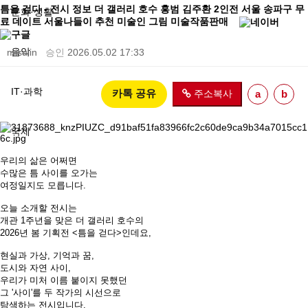
틈을 걷다 - 전시 정보 더 갤러리 호수 홍범 김주환 2인전 서울 송파구 무
문화·생활
료 데이트 서울나들이 추천 미술인 그림 미술작품판매
음악
misulin
승인
2026.05.02 17:33
IT·과학
카톡 공유
주소복사
a
b
국제
우리의 삶은 어쩌면
수많은 틈 사이를 오가는
여정일지도 모릅니다.
오늘 소개할 전시는
개관 1주년을 맞은 더 갤러리 호수의
2026년 봄 기획전 <틈을 걷다>인데요,
현실과 가상, 기억과 꿈,
도시와 자연 사이,
우리가 미처 이름 붙이지 못했던
그 '사이'를 두 작가의 시선으로
탐색하는 전시입니다.