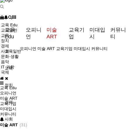
교육 Edu
교육
오피니
미술
교육기
미대입
커뮤니
교육일반
교육
Edu
언
ART
업
시
티
정치
경제
오피니언
미술 ART
교육기업
미대입시
커뮤니티
사회
교육일반
문화·생활
음악
IT·과학
교육
국제
정치
교육 Edu
오피니언
미술 ART
경제
교육기업
미대입시
커뮤니티
사회
미술 ART
(31)