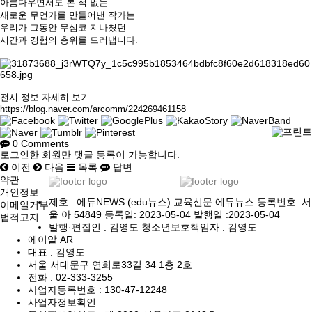
아름다우면서도 본 적 없는
새로운 무언가를 만들어낸 작가는
우리가 그동안 무심코 지나쳤던
시간과
경험의
층위를
드러냅니다
.
전시 정보 자세히 보기
https://blog.naver.com/arcomm/224269461158
0
Comments
로그인한 회원만 댓글 등록이 가능합니다.
이전
다음
목록
답변
약관
개인정보
제호 : 에듀NEWS (edu뉴스) 교육신문 에듀뉴스 등록번호: 서
이메일거부
울 아 54849 등록일: 2023-05-04 발행일 :2023-05-04
법적고지
발행·편집인 : 김영도 청소년보호책임자 : 김영도
에이알 AR
대표 : 김영도
서울 서대문구 연희로33길 34 1층 2호
전화 :
02-333-3255
사업자등록번호 :
130-47-12248
사업자정보확인