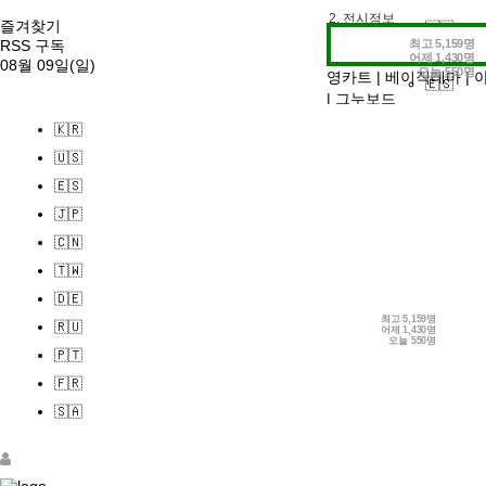
2. 전시정보
즐겨찾기
🇰🇷
3. 작가인터뷰
최고
5,159명
RSS 구독
🇺🇸
어제
1,430명
08월 09일(일)
오늘
550명
영카트
|
베이직테마
|
🇪🇸
|
그누보드
🇯🇵
🇰🇷
🇨🇳
🇺🇸
🇹🇼
🇪🇸
🇩🇪
🇯🇵
🇷🇺
🇨🇳
🇵🇹
🇹🇼
🇫🇷
🇩🇪
🇸🇦
최고
5,159명
🇷🇺
어제
1,430명
로그인
오늘
550명
🇵🇹
회원가입
정보찾기
🇫🇷
🇸🇦