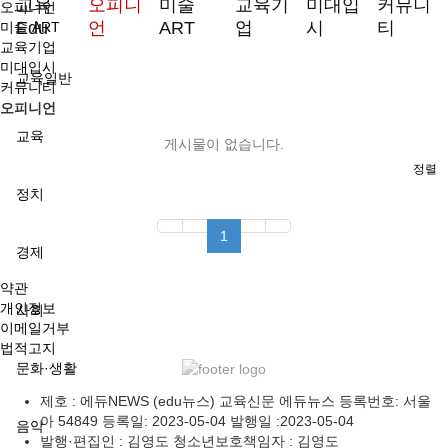
교육
오피니
미술
교육기
미대입
커뮤니
오피니언
Edu
언
ART
업
시
티
미술 ART
교육기업
미대입시
교육일반
커뮤니티
오피니언
교육
게시물이 없습니다.
정렬
정치
1
경제
약관
개인정보
사회
이메일거부
법적고지
문화·생활
제호 : 에듀NEWS (edu뉴스) 교육신문 에듀뉴스 등록번호: 서울
아 54849 등록일: 2023-05-04 발행일 :2023-05-04
음악
발행·편집인 : 김영도 청소년보호책임자 : 김영도