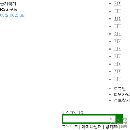
즐겨찾기
🇰🇷
RSS 구독
🇺🇸
08월 08일(토)
🇪🇸
🇯🇵
🇨🇳
🇹🇼
🇩🇪
🇷🇺
🇵🇹
🇫🇷
🇸🇦
로그인
회원가입
정보찾기
1. 추천검색어
2. 전시정보
3. 작가인터뷰
최고
5,159명
어제
1,397명
그누보드
|
아미나빌더
|
영카트
|
오늘
368명