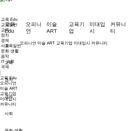
교육 Edu
교육
오피니
미술
교육기
미대입
커뮤니
교육일반
교육
Edu
언
ART
업
시
티
정치
경제
오피니언
미술 ART
교육기업
미대입시
커뮤니티
사회
교육일반
문화·생활
음악
IT·과학
교육
국제
교육 Edu
정치
오피니언
미술 ART
교육기업
경제
미대입시
커뮤니티
사회
문화·생활