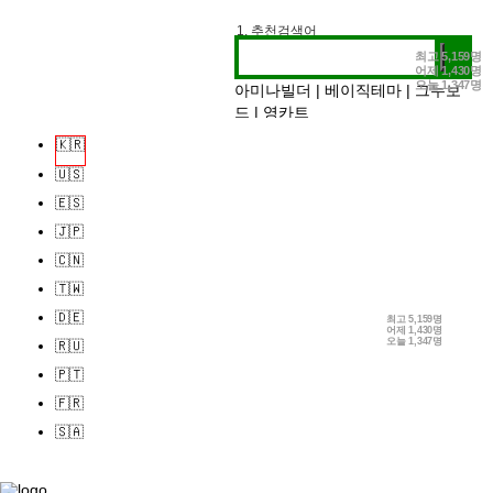
1. 추천검색어
2. 전시정보
최고
5,159명
어제
1,430명
3. 작가인터뷰
오늘
1,347명
아미나빌더
|
베이직테마
|
그누보
드
|
영카트
🇰🇷
🇺🇸
🇪🇸
🇯🇵
🇨🇳
🇹🇼
🇩🇪
최고
5,159명
어제
1,430명
오늘
1,347명
🇷🇺
🇵🇹
🇫🇷
🇸🇦