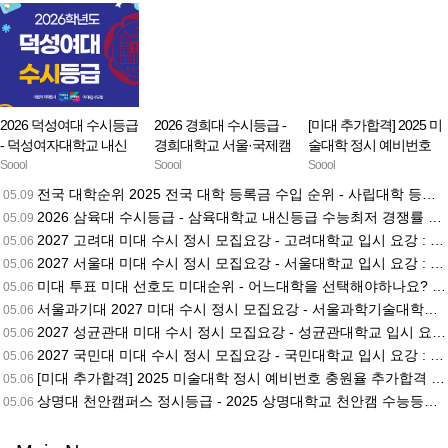
2026 덕성여대 수시등급
2026 경희대 수시등급 -
[미대 추가합격] 2025 미
- 덕성여자대학교 내신
경희대학교 서울·국제캠
술대학 정시 예비번호
등급 수능최저 경쟁률
퍼스 내신등급 수능최저
충원율 추가합격 2편 -
Soool
Soool
Soool
입시결과 입결 미대 아
경쟁률 입시결과 입결
중앙대안성·한세대·경기
전국 대학순위 2025 전국 대학 등록금 수입 순위 - 사립대학 등록금회계 연세대 고려대 경희대 성균관대 중앙대 한양대 단국대 이화여대 가천대 홍익대
05.09
트앤디자인대학 수묵담
미대 산업 시각 환경조
대·홍익대세종·서울여대
2026 삼육대 수시등급 - 삼육대학교 내신등급 수능최저 경쟁률 입시결과 입결 미대 아트앤디자인학과 미대입시닷컴
05.09
채화 인체수채화 기초디
경 의류디자인 디지털콘
·협성대·상명대천안·건
2027 고려대 미대 수시 정시 모집요강 - 고려대학교 입시 요강 : 학과 / 수시 내신 반영 과목 / 정시 수능 반영 과목 / 실기 유형 / 자율전공
05.06
자인 기초소양 미대입시
텐츠 도예 미대입시닷컴
국대글로컬·명지대·동덕
2027 서울대 미대 수시 정시 모집요강 - 서울대학교 입시 요강 : 학과 / 수시 내신 반영과목 / 정시 수능 반영과목 / 실기유형 디자인과 실기 6시간 / 자율전공
닷컴
05.06
여대·추계예대 추합
미대 투표 미대 선호도 미대순위 - 어느대학을 선택해야하나요? 국민대, 홍익대, 건국대, 중앙대, 경희대, 성신여대, 삼육대, 덕성여대, 동덕여대, 서경대, 인하대 경기대
05.06
서울과기대 2027 미대 수시 정시 모집요강 - 서울과학기술대학교 입시 요강 : 학과 / 수시 내신 반영 과목 / 정시 수능 반영 과목 / 실기 유형 / 자율전공
05.06
2027 성균관대 미대 수시 정시 모집요강 - 성균관대학교 입시 요강 : 학과 / 수시 내신 반영 과목 / 정시 수능 반영 과목 / 실기 유형 / 자율전공
05.06
2027 국민대 미대 수시 정시 모집요강 - 국민대학교 입시 요강 : 학과 / 수시 내신 반영 과목 / 정시 수능 반영 과목 / 실기 유형 / 자율전공
05.06
[미대 추가합격] 2025 미술대학 정시 예비번호 충원율 추가합격 1편 - 서울대·숙명여대·중앙대·수원대·고려대·홍익대·한양대에리카·국민대·서경대·경기대·연세대미래·덕성여대 추
05.06
상명대 천안캠퍼스 정시등급 - 2025 상명대학교 천안캠 수능등급 경쟁률 백분위 입시결과 입결 디자인학부 무대미술 디지털만화영상 AI미디어콘텐츠 미대입시닷컴
05.06