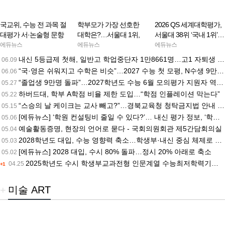
국교위, 수능 전 과목 절
학부모가 가장 선호한
2026 QS 세계대학평가,
대평가 서·논술형 문항
대학은?…서울대 1위,
서울대 38위 ‘국내 1위’…
도입 검토…현 초6 2033
고려대·연세대·성균관대
연세대 50위·고려대 61
에듀뉴스
에듀뉴스
에듀뉴스
학년도 대입 개편 논의
뒤이어
위 동반 상승
내신 5등급제 첫해, 일반고 학업중단자 1만8661명…고1 자퇴생 첫 1만명 돌파
06.09
본격화
“국·영은 쉬워지고 수학은 비슷”…2027 수능 첫 모평, N수생 9만7000명 ‘역대급’
06.06
“졸업생 9만명 돌파”…2027학년도 수능 6월 모의평가 지원자 역대급 N수생 증가
05.27
하버드대, 학부 A학점 비율 제한 도입…“학점 인플레이션 막는다”
05.22
“스승의 날 케이크는 교사 빼고?”…경북교육청 청탁금지법 안내 논란 확산
05.15
[에듀뉴스] ‘학원 컨설팅비 줄일 수 있다?’… 내신 평가 정보, ‘학교알리미’에 공개
05.06
예술활동증명, 현장의 언어로 묻다 - 국회의원회관 제5간담회의실
05.04
2028학년도 대입, 수능 영향력 축소…학생부·내신 중심 체제로 전환
05.03
[에듀뉴스] 2028 대입, 수시 80% 돌파…정시 20% 아래로 축소
05.02
2025학년도 수시 학생부교과전형 인문계열 수능최저학력기준 정리, 수능최저학력기준 세부 요건 및 수능최저학력기준 미적용 대학 수록 - 2024.08.26
04.25
+1
+
미술 ART