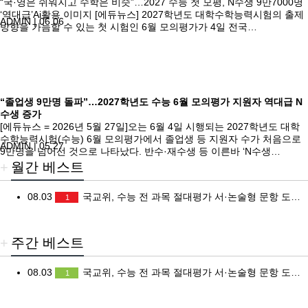
“국·영은 쉬워지고 수학은 비슷”…2027 수능 첫 모평, N수생 9만7000명
‘역대급’Ai활용 이미지 [에듀뉴스] 2027학년도 대학수학능력시험의 출제
ADMIN
|
06.06
방향을 가늠할 수 있는 첫 시험인 6월 모의평가가 4일 전국…
“졸업생 9만명 돌파”…2027학년도 수능 6월 모의평가 지원자 역대급 N
수생 증가
[에듀뉴스 = 2026년 5월 27일]오는 6월 4일 시행되는 2027학년도 대학
수학능력시험(수능) 6월 모의평가에서 졸업생 등 지원자 수가 처음으로
ADMIN
|
05.27
9만명을 넘어선 것으로 나타났다. 반수·재수생 등 이른바 ‘N수생…
+
월간 베스트
08.03
국교위, 수능 전 과목 절대평가 서·논술형 문항 도입 검토…현 초6 2033학년도 대입 개편 논의 본격화
1
+
주간 베스트
08.03
국교위, 수능 전 과목 절대평가 서·논술형 문항 도입 검토…현 초6 2033학년도 대입 개편 논의 본격화
1