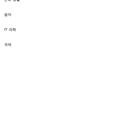
음악
IT·과학
국제
국교위, 수능 전 과목 절대평가 서·논술형 문항 도입 검토…현 초6 2033
학년도 대입 개편 논의 본격화