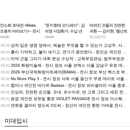
안소희 초대전 <Moiré,
"돈키호테 오디세이" - 김
버려진 것들의 찬란한
조용히 바라보기> - 전시
석영 서양화가, 수십 년
귀환 — 김미현, '렘넌트
정보 제주갤러리 서울
의 붓질을 언어로 풀어
이즈 오로라' - 이상민
misulin
misulin
최고관리자
종로구 무료 데이트 서
내다
상처 입은 생명 앞에서, 예술은 무엇을 할 수 있는가 고상우, 사비나미술관 개인전 《Still Breathing》… 동물 복지·생태 연대의 새 지평을 열다
05.04
울나들이 추천 미술인
흙이 기억하고, 불이 새기고, 연기가 증언한다 - 문민순 개인전 《사라짐 너머의 : 스며든 흔적》
05.04
그림 미술작품판매
마약 근절 그리기 대회 본상 수상작 - 교육부장관상, 법무부장관상, 건국대총장상, 국회의원상, 한국학원총연합회장상, 전국미술교육협의회장상 - 2023.06.21
04.22
2026 화랑미술제 - 전시 정보 서울 코엑스 서울 강남구 유료 데이트 서울나들이 추천 미술인 그림 미술작품판매
05.02
2026 부산국제화랑아트페어(BAMA) - 전시 정보 부산 벡스코 부산 해운대구 유료 데이트 서울나들이 추천 미술인 그림 미술작품판매
05.02
No More Play 3 - 전시 정보 샤워 서울 용산구 무료 데이트 서울나들이 추천 미술인 그림 미술작품판매
05.02
함미나 개인전 바다위 Badawi - 전시 정보 피비갤러리 서울 종로구 무료 데이트 서울나들이 추천 미술인 그림 미술작품판매
05.02
인상파, 찬란한 순간들: 모네, 르누아르, 반 고흐 그리고 세잔 전시 정보 노원아트뮤지엄 서울 노원구 전시예약 예약링크 유료 데이트 서울나들이 추천 미술인 그림 미술작품판매
05.02
윤겸 개인전 보랏빛 통로 VIOLET PASSAGE 전시 정보 더스퀘어즈갤러리 서울 서대문구 무료 데이트 서울나들이 추천 미술인 그림 미술작품판매
05.02
연희동 갤러리 영도씨 0도씨 - 정선아 개인전 환한 가벼움 전시정보 - 2024.05.21
04.25
+
미대입시