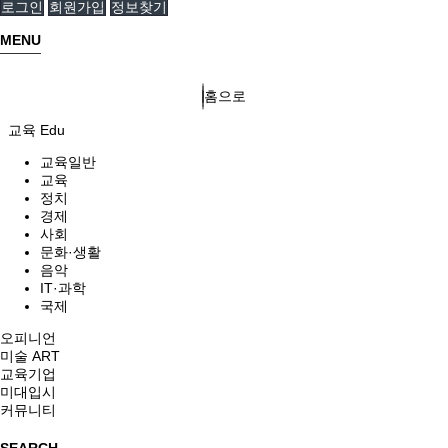
로그인
회원가입
정보찾기
MENU
홈으로
교육 Edu
교육일반
교육
정치
경제
사회
문화·생활
음악
IT·과학
국제
오피니언
미술 ART
교육기업
미대입시
커뮤니티