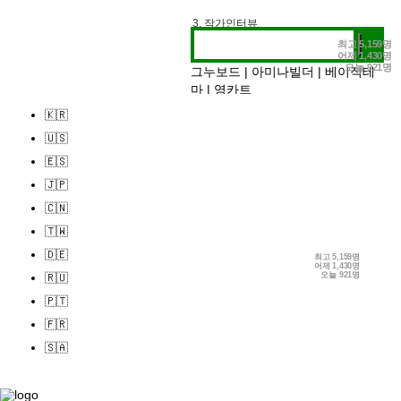
2. 전시정보
3. 작가인터뷰
최고
5,159명
어제
1,430명
오늘
921명
그누보드
|
아미나빌더
|
베이직테
마
|
영카트
🇰🇷
🇺🇸
🇪🇸
🇯🇵
🇨🇳
🇹🇼
🇩🇪
최고
5,159명
어제
1,430명
오늘
921명
🇷🇺
🇵🇹
🇫🇷
🇸🇦