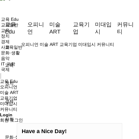
교육 Edu
교육
오피니
미술
교육기
미대입
커뮤니
교육일반
교육
Edu
언
ART
업
시
티
정치
경제
오피니언
미술 ART
교육기업
미대입시
커뮤니티
사회
교육일반
문화·생활
음악
IT·과학
교육
국제
교육 Edu
정치
오피니언
미술 ART
교육기업
경제
미대입시
커뮤니티
Login
사회
회원 로그인
Have a Nice Day!
문화·생활