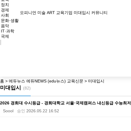
정치
경제
오피니언
미술 ART
교육기업
미대입시
커뮤니티
사회
문화·생활
음악
IT·과학
국제
홈 > 에듀뉴스 에듀NEWS (edu뉴스) 교육신문 > 미대입시
미대입시
(82)
2026 경희대 수시등급 - 경희대학교 서울·국제캠퍼스 내신등급 수능
Soool
승인
2026.05.22 16:52