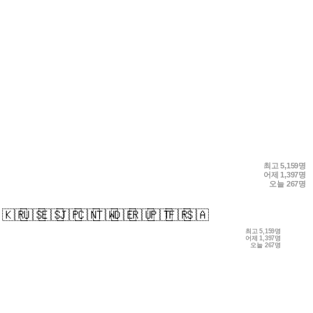
최고
5,159명
어제
1,397명
오늘
267명
🇰🇷
🇺🇸
🇪🇸
🇯🇵
🇨🇳
🇹🇼
🇩🇪
🇷🇺
🇵🇹
🇫🇷
🇸🇦
최고
5,159명
어제
1,397명
오늘
267명