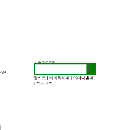
1. 추천검색어
2. 전시정보
3. 작가인터뷰
영카트
|
베이직테마
|
아미나빌더
|
그누보드
티