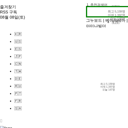
1. 추천검색어
즐겨찾기
🇰🇷
2. 전시정보
최고
5,159명
RSS 구독
🇺🇸
어제
1,397명
3. 작가인터뷰
08월 08일(토)
오늘
147명
그누보드
|
베이직테마
|
🇪🇸
아미나빌더
🇯🇵
🇰🇷
🇨🇳
🇺🇸
🇹🇼
🇪🇸
🇩🇪
🇯🇵
🇷🇺
🇨🇳
🇵🇹
🇹🇼
🇫🇷
🇩🇪
🇸🇦
최고
5,159명
🇷🇺
어제
1,397명
로그인
오늘
147명
🇵🇹
회원가입
정보찾기
🇫🇷
🇸🇦