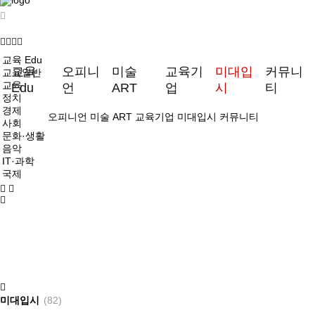
교육 Edu
교육
오피니
미술
교육기
미대입
커뮤니
교육일반
교육
Edu
언
ART
업
시
티
정치
경제
오피니언
미술 ART
교육기업
미대입시
커뮤니티
사회
문화·생활
음악
IT·과학
국제
미대입시
(82)