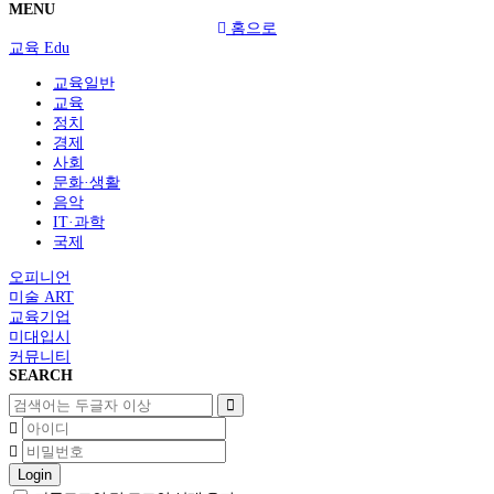
MENU
홈으로
교육 Edu
교육일반
교육
정치
경제
사회
문화·생활
음악
IT·과학
국제
오피니언
미술 ART
교육기업
미대입시
커뮤니티
SEARCH
Login