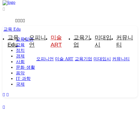
교육 Edu
교육
오피니
미술
교육기
미대입
커뮤니
교육일반
Edu
언
ART
업
시
티
교육
정치
경제
오피니언
미술 ART
교육기업
미대입시
커뮤니티
사회
문화·생활
음악
IT·과학
국제