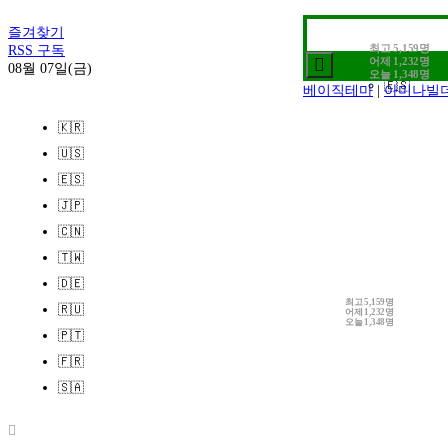
1. 추천검색어
2. 전시정보
즐겨찾기
🇰🇷
3. 작가인터뷰
최고
5,159명
RSS 구독
🇺🇸
어제
1,232명
08월 07일(금)
오늘
1,348명
🇪🇸
베이직테마
|
아미나빌
드
|
영카트
🇯🇵
🇰🇷
🇨🇳
🇺🇸
🇹🇼
🇪🇸
🇩🇪
🇯🇵
🇷🇺
🇨🇳
🇵🇹
🇹🇼
🇫🇷
🇩🇪
🇸🇦
최고
5,159명
🇷🇺
어제
1,232명
오늘
1,348명
로그인
🇵🇹
회원가입
🇫🇷
정보찾기
🇸🇦