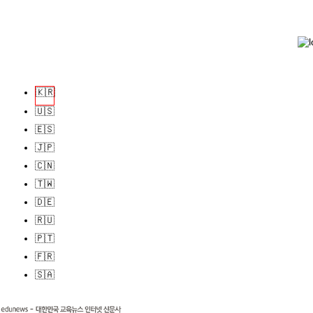
🇰🇷
🇺🇸
🇪🇸
🇯🇵
🇨🇳
🇹🇼
🇩🇪
🇷🇺
🇵🇹
🇫🇷
🇸🇦