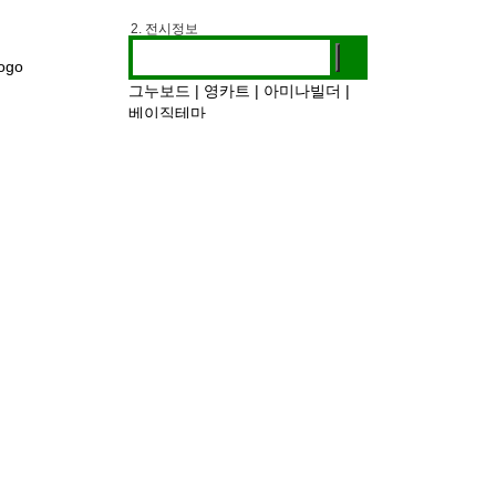
1. 추천검색어
2. 전시정보
3. 작가인터뷰
그누보드
|
영카트
|
아미나빌더
|
베이직테마