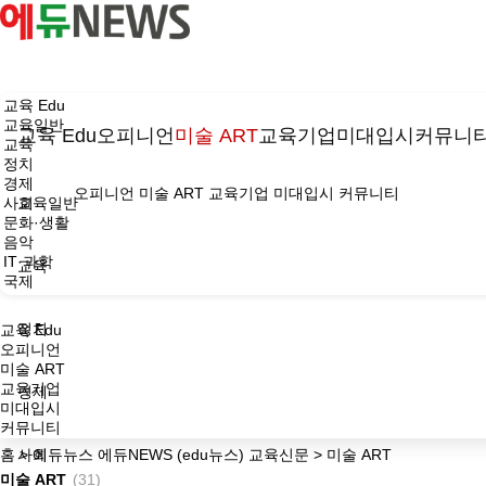
교육 Edu
교육일반
교육 Edu
오피니언
미술 ART
교육기업
미대입시
커뮤니
교육
정치
경제
오피니언
미술 ART
교육기업
미대입시
커뮤니티
사회
교육일반
문화·생활
음악
IT·과학
교육
국제
정치
교육 Edu
오피니언
미술 ART
교육기업
경제
미대입시
커뮤니티
홈 > 에듀뉴스 에듀NEWS (edu뉴스) 교육신문 > 미술 ART
사회
미술 ART
(31)