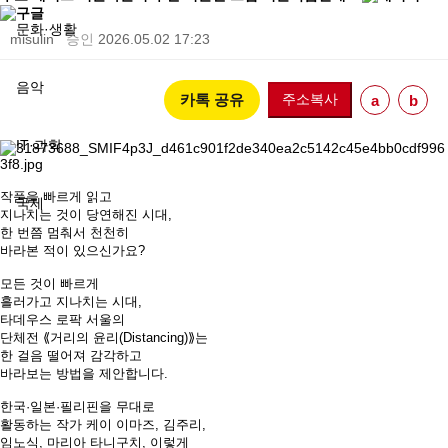
문화·생활
misulin
승인
2026.05.02 17:23
음악
카톡 공유
주소복사
a
b
IT·과학
작품을 빠르게 읽고
국제
지나치는 것이 당연해진 시대,
한 번쯤 멈춰서 천천히
바라본 적이 있으신가요?
모든 것이 빠르게
흘러가고 지나치는 시대,
타데우스 로팍 서울의
단체전
⟪
거리의 윤리(Distancing)
⟫
는
한 걸음 떨어져 감각하고
바라보는 방법을 제안합니다.
한국·일본·필리핀을 무대로
활동하는 작가 케이 이마즈, 김주리,
임노식, 마리아 타니구치, 이렇게