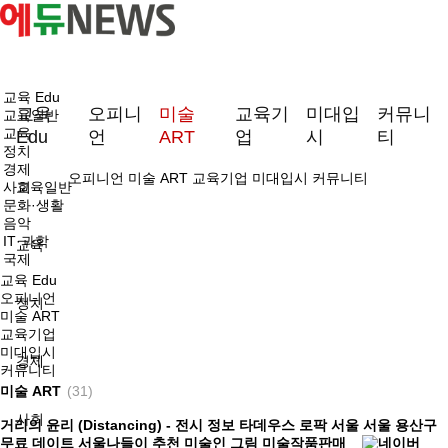
교육 Edu
교육
오피니
미술
교육기
미대입
커뮤니
교육일반
교육
Edu
언
ART
업
시
티
정치
경제
오피니언
미술 ART
교육기업
미대입시
커뮤니티
사회
교육일반
문화·생활
음악
IT·과학
교육
국제
교육 Edu
오피니언
정치
미술 ART
교육기업
미대입시
경제
커뮤니티
미술 ART
(31)
사회
거리의 윤리 (Distancing) - 전시 정보 타데우스 로팍 서울 서울 용산구
무료 데이트 서울나들이 추천 미술인 그림 미술작품판매