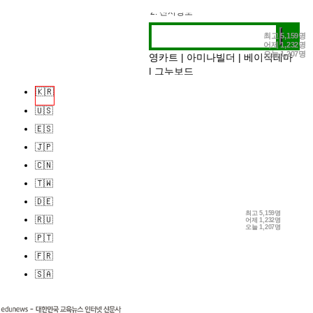
1. 추천검색어
2. 전시정보
최고
5,159명
어제
1,232명
3. 작가인터뷰
오늘
1,207명
영카트
|
아미나빌더
|
베이직테마
|
그누보드
🇰🇷
🇺🇸
🇪🇸
🇯🇵
🇨🇳
🇹🇼
🇩🇪
최고
5,159명
🇷🇺
어제
1,232명
오늘
1,207명
🇵🇹
🇫🇷
🇸🇦