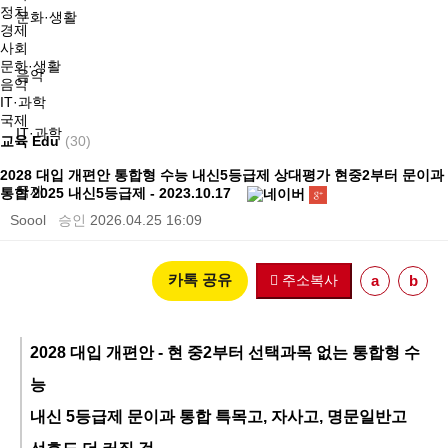
정치
문화·생활
경제
사회
문화·생활
음악
음악
IT·과학
국제
IT·과학
교육 Edu
(30)
2028 대입 개편안 통합형 수능 내신5등급제 상대평가 현중2부터 문이과
국제
통합 2025 내신5등급제 - 2023.10.17
Soool
승인
2026.04.25 16:09
카톡 공유
주소복사
a
b
2028 대입 개편안 - 현 중2부터 선택과목 없는 통합형 수
능
내신 5등급제 문이과 통합 특목고, 자사고, 명문일반고