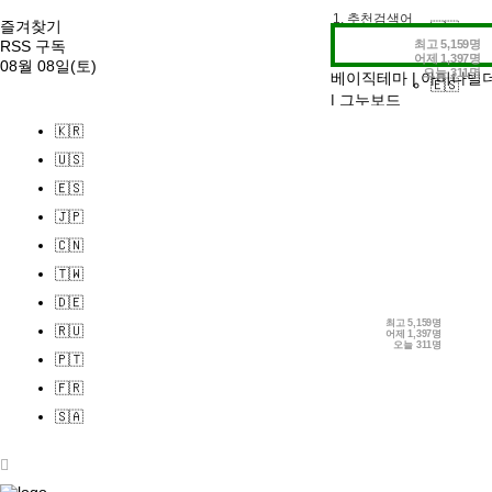
2. 전시정보
즐겨찾기
🇰🇷
3. 작가인터뷰
최고
5,159명
RSS 구독
🇺🇸
어제
1,397명
08월 08일(토)
오늘
311명
베이직테마
|
아미나빌
🇪🇸
|
그누보드
🇯🇵
🇰🇷
🇨🇳
🇺🇸
🇹🇼
🇪🇸
🇩🇪
🇯🇵
🇷🇺
🇨🇳
🇵🇹
🇹🇼
🇫🇷
🇩🇪
🇸🇦
최고
5,159명
🇷🇺
어제
1,397명
로그인
오늘
311명
🇵🇹
회원가입
정보찾기
🇫🇷
🇸🇦