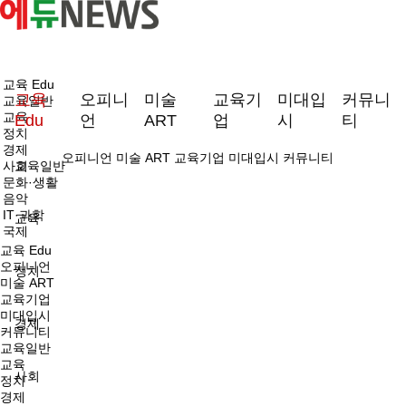
교육 Edu
교육
오피니
미술
교육기
미대입
커뮤니
교육일반
교육
Edu
언
ART
업
시
티
정치
경제
오피니언
미술 ART
교육기업
미대입시
커뮤니티
사회
교육일반
문화·생활
음악
IT·과학
교육
국제
교육 Edu
오피니언
정치
미술 ART
교육기업
미대입시
경제
커뮤니티
교육일반
교육
사회
정치
경제