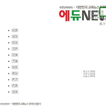
1.
2.
최고
5,159명
어제
1,232명
3.
오늘
1,096명
아미
드
|
🇰🇷
🇺🇸
🇪🇸
🇯🇵
🇨🇳
🇹🇼
🇩🇪
최고
5,159명
🇷🇺
어제
1,232명
오늘
1,096명
🇵🇹
🇫🇷
🇸🇦