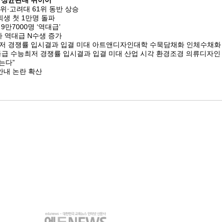
·성균관대 뒤이어
50위·고려대 61위 동반 상승
퇴생 첫 1만명 돌파
9만7000명 ‘역대급’
자 역대급 N수생 증가
능최저 경쟁률 입시결과 입결 미대 아트앤디자인대학 수묵담채화 인체수채
신등급 수능최저 경쟁률 입시결과 입결 미대 산업 시각 환경조경 의류디자
는다”
안내 논란 확산