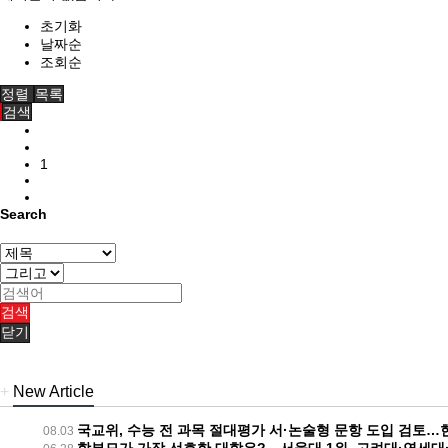
초기화
날짜순
조회순
정렬
목록
검색
1
Search
검색
닫기
+
New Article
국교위, 수능 전 과목 절대평가 서·논술형 문항 도입 검토…현
08.03