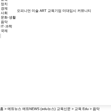
정치
경제
오피니언
미술 ART
교육기업
미대입시
커뮤니티
사회
문화·생활
음악
IT·과학
국제
홈 > 에듀뉴스 에듀NEWS (edu뉴스) 교육신문 > 교육 Edu > 음악