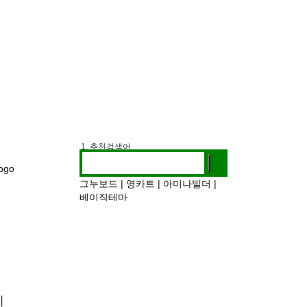
1. 추천검색어
2. 전시정보
3. 작가인터뷰
그누보드
|
영카트
|
아미나빌더
|
베이직테마
티