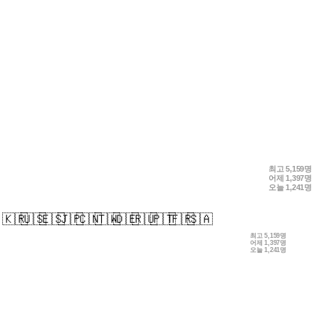
최고
5,159명
어제
1,397명
오늘
1,241명
🇰🇷
🇺🇸
🇪🇸
🇯🇵
🇨🇳
🇹🇼
🇩🇪
🇷🇺
🇵🇹
🇫🇷
🇸🇦
최고
5,159명
어제
1,397명
오늘
1,241명