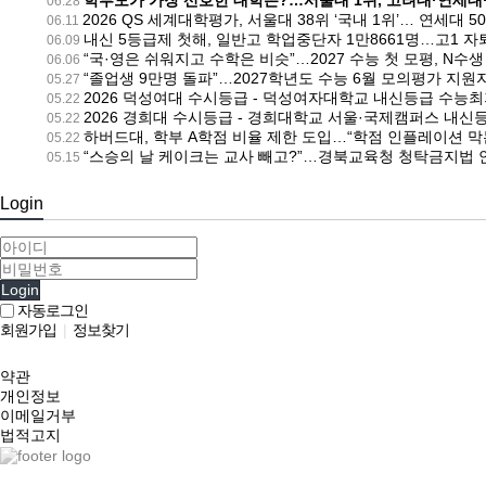
학부모가 가장 선호한 대학은?…서울대 1위, 고려대·연세대
06.28
2026 QS 세계대학평가, 서울대 38위 ‘국내 1위’… 연세대 
06.11
내신 5등급제 첫해, 일반고 학업중단자 1만8661명…고1 자
06.09
“국·영은 쉬워지고 수학은 비슷”…2027 수능 첫 모평, N수생 
06.06
“졸업생 9만명 돌파”…2027학년도 수능 6월 모의평가 지원
05.27
2026 덕성여대 수시등급 - 덕성여자대학교 내신등급 수
05.22
2026 경희대 수시등급 - 경희대학교 서울·국제캠퍼스 내
05.22
하버드대, 학부 A학점 비율 제한 도입…“학점 인플레이션 막
05.22
“스승의 날 케이크는 교사 빼고?”…경북교육청 청탁금지법 
05.15
Login
Login
자동로그인
회원가입
|
정보찾기
약관
개인정보
이메일거부
법적고지