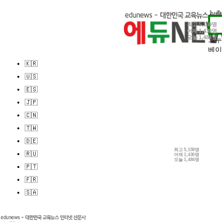
1.
2.
최고
5,159명
어제
1,430명
3.
오늘
1,484명
그누
베이
🇰🇷
🇺🇸
🇪🇸
🇯🇵
🇨🇳
🇹🇼
🇩🇪
최고
5,159명
🇷🇺
어제
1,430명
오늘
1,484명
🇵🇹
🇫🇷
🇸🇦