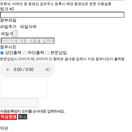
유튜브, 비메오 등 동영상 공유주소 등록시 해당 동영상은 본문 자동실행
링크 #2
첨부파일
파일추가
파일삭제
파일 0
첨부사진
상단출력
하단출력
본문삽입
본문삽입시 {이미지:0}, {이미지:1} 형태로 글내용 입력시 지정 첨부사진이 출력됨
자동등록방지 숫자를 순서대로 입력하세요.
취소
작성완료
약관