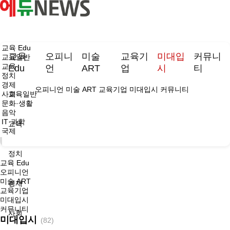
교육 Edu
교육
오피니
미술
교육기
미대입
커뮤니
교육일반
교육
Edu
언
ART
업
시
티
정치
경제
오피니언
미술 ART
교육기업
미대입시
커뮤니티
사회
교육일반
문화·생활
음악
IT·과학
교육
국제
정치
교육 Edu
오피니언
미술 ART
경제
교육기업
미대입시
커뮤니티
사회
미대입시
(82)