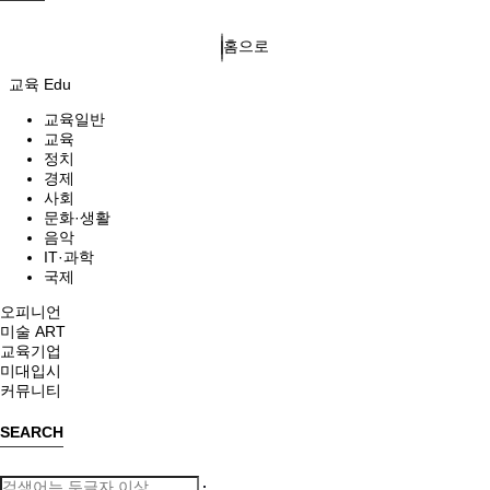
홈으로
교육 Edu
교육일반
교육
정치
경제
사회
문화·생활
음악
IT·과학
국제
오피니언
미술 ART
교육기업
미대입시
커뮤니티
SEARCH