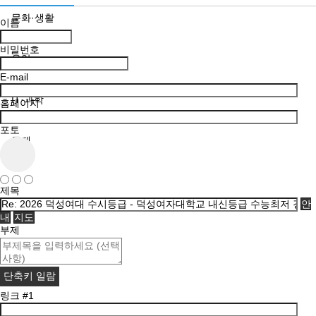
문화·생활
이름
비밀번호
음악
E-mail
IT·과학
홈페이지
포토
국제
제목
안
내
지도
부제
단축키 일람
링크 #1