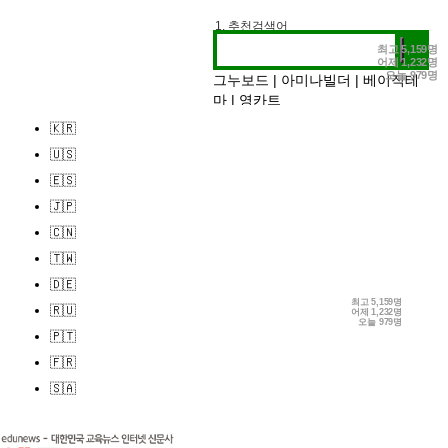
1. 추천검색어
2. 전시정보
최고
5,159명
어제
1,232명
3. 작가인터뷰
오늘
979명
그누보드
|
아미나빌더
|
베이직테
마
|
영카트
🇰🇷
🇺🇸
🇪🇸
🇯🇵
🇨🇳
🇹🇼
🇩🇪
최고
5,159명
🇷🇺
어제
1,232명
오늘
979명
🇵🇹
🇫🇷
🇸🇦