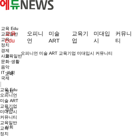
교육 Edu
교육
오피니
미술
교육기
미대입
커뮤니
교육일반
교육
Edu
언
ART
업
시
티
정치
경제
오피니언
미술 ART
교육기업
미대입시
커뮤니티
사회
교육일반
문화·생활
음악
IT·과학
교육
국제
교육 Edu
정치
오피니언
미술 ART
교육기업
경제
미대입시
커뮤니티
교육일반
사회
교육
정치