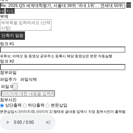
안
내
지도
부제
단축키 일람
링크 #1
유튜브, 비메오 등 동영상 공유주소 등록시 해당 동영상은 본문 자동실행
링크 #2
첨부파일
파일추가
파일삭제
파일 0
첨부사진
상단출력
하단출력
본문삽입
본문삽입시 {이미지:0}, {이미지:1} 형태로 글내용 입력시 지정 첨부사진이 출력됨