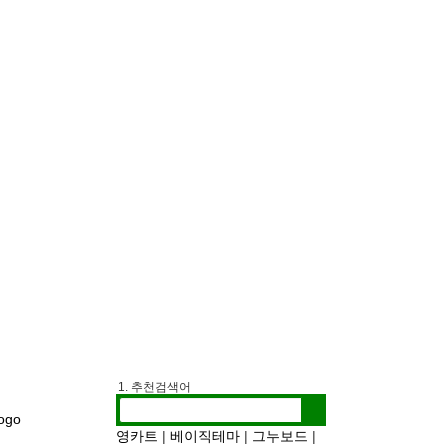
1. 추천검색어
2. 전시정보
3. 작가인터뷰
영카트
|
베이직테마
|
그누보드
|