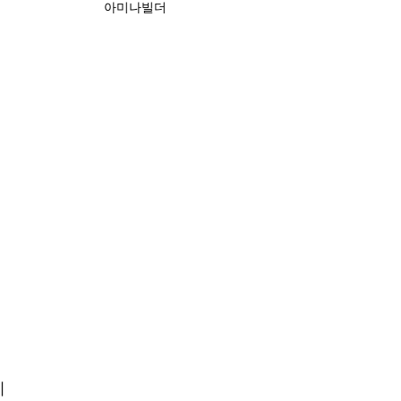
아미나빌더
티