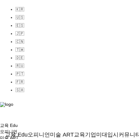
🇰🇷
🇺🇸
🇪🇸
🇯🇵
🇨🇳
🇹🇼
🇩🇪
🇷🇺
🇵🇹
🇫🇷
🇸🇦
교육 Edu
오피니언
교육 Edu
오피니언
미술 ART
교육기업
미대입시
커뮤니
미술 ART