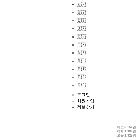
🇰🇷
🇺🇸
🇪🇸
🇯🇵
🇨🇳
🇹🇼
🇩🇪
🇷🇺
🇵🇹
🇫🇷
🇸🇦
로그인
회원가입
정보찾기
최고
5,159명
어제
1,397명
오늘
1,322명