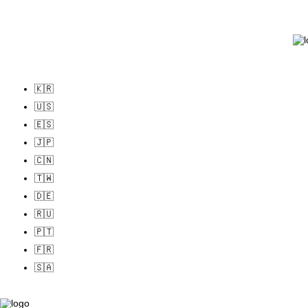
🇰🇷
🇺🇸
🇪🇸
🇯🇵
🇨🇳
🇹🇼
🇩🇪
🇷🇺
🇵🇹
🇫🇷
🇸🇦