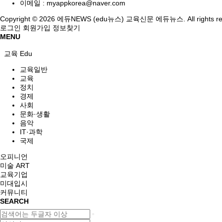
이메일 :
myappkorea@naver.com
Copyright © 2026 에듀NEWS (edu뉴스) 교육신문 에듀뉴스. All rights re
로그인
회원가입
정보찾기
MENU
교육 Edu
교육일반
교육
정치
경제
사회
문화·생활
음악
IT·과학
국제
오피니언
미술 ART
교육기업
미대입시
커뮤니티
SEARCH