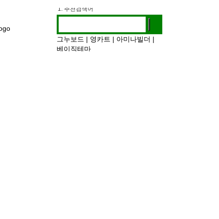
1. 추천검색어
2. 전시정보
3. 작가인터뷰
그누보드
|
영카트
|
아미나빌더
|
베이직테마