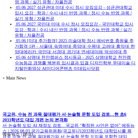
영 과목 / 실기 유형 / 자율전공
05.06
2027 성균관대 미대 수시 정시 모집요강 - 성균관대학교
입시 요강 : 학과 / 수시 내신 반영 과목 / 정시 수능 반영 과목 /
실기 유형 / 자율전공
05.06
2027 국민대 미대 수시 정시 모집요강 - 국민대학교 입시
요강 : 학과 / 수시 내신 반영 과목 / 정시 수능 반영 과목 / 실기
유형 / 자율전공
05.06
[미대 추가합격] 2025 미술대학 정시 예비번호 충원율 추
가합격 1편 - 서울대·숙명여대·중앙대·수원대·고려대·홍익대·한
양대에리카·국민대·서경대·경기대·연세대미래·덕성여대 추
05.06
상명대 천안캠퍼스 정시등급 - 2025 상명대학교 천안캠
수능등급 경쟁률 백분위 입시결과 입결 디자인학부 무대미술 디
지털만화영상 AI미디어콘텐츠 미대입시닷컴
+
Main News
국교위, 수능 전 과목 절대평가 서·논술형 문항 도입 검토…현 초6
2033학년도 대입 개편 논의 본격화
서·논술형 도입·AI 채점도 검토…국교위 “확정된 사안은 없어” 에듀뉴
스 | 2026.08.03 국가교육위원회(국교위)가2033학년도 대학입시를 목
에듀뉴스
|
08.03
표로 수능 전 과목 절대평가와 서·논술형 문항 도입을 포함한 대입