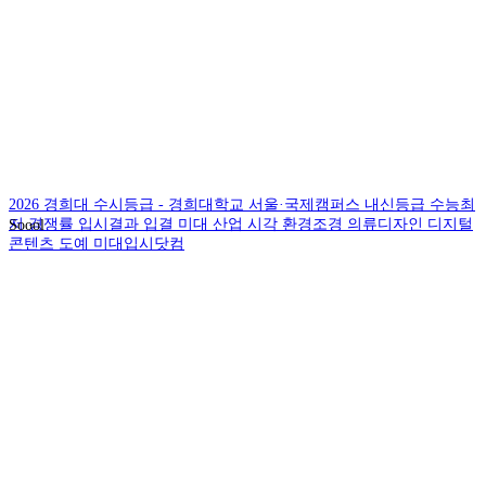
2026 경희대 수시등급 - 경희대학교 서울·국제캠퍼스 내신등급 수능최
저 경쟁률 입시결과 입결 미대 산업 시각 환경조경 의류디자인 디지털
Soool
콘텐츠 도예 미대입시닷컴