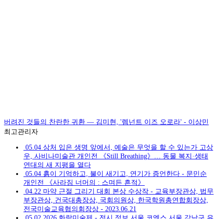
버려진 것들의 찬란한 귀환 — 김미현, '렘넌트 이즈 오로라' - 이상민
최고관리자
05.04
상처 입은 생명 앞에서, 예술은 무엇을 할 수 있는가 고상
우, 사비나미술관 개인전 《Still Breathing》… 동물 복지·생태
연대의 새 지평을 열다
05.04
흙이 기억하고, 불이 새기고, 연기가 증언한다 - 문민순
개인전 《사라짐 너머의 : 스며든 흔적》
04.22
마약 근절 그리기 대회 본상 수상작 - 교육부장관상, 법무
부장관상, 건국대총장상, 국회의원상, 한국학원총연합회장상,
전국미술교육협의회장상 - 2023.06.21
05.02
2026 화랑미술제 - 전시 정보 서울 코엑스 서울 강남구 유