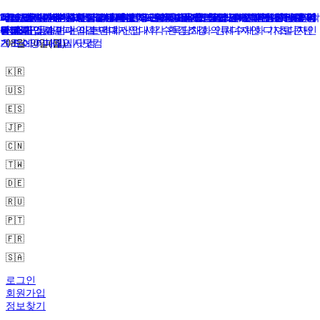
국교위, 수능 전 과목 절대평가 서·논술형 문항 도입 검토…현 초6 2033학
학부모가 가장 선호한 대학은?…서울대 1위, 고려대·연세대·성균관대 뒤
2026 QS 세계대학평가, 서울대 38위 ‘국내 1위’… 연세대 50위·고려대 61
내신 5등급제 첫해, 일반고 학업중단자 1만8661명…고1 자퇴생 첫 1만명
“국·영은 쉬워지고 수학은 비슷”…2027 수능 첫 모평, N수생 9만7000명
“졸업생 9만명 돌파”…2027학년도 수능 6월 모의평가 지원자 역대급 N수
2026 덕성여대 수시등급 - 덕성여자대학교 내신등급 수능최저 경쟁률 입
2026 경희대 수시등급 - 경희대학교 서울·국제캠퍼스 내신등급 수능최저
하버드대, 학부 A학점 비율 제한 도입…“학점 인플레이션 막는다”
“스승의 날 케이크는 교사 빼고?”…경북교육청 청탁금지법 안내 논란 확
즐겨찾기
년도 대입 개편 논의 본격화
이어
위 동반 상승
돌파
‘역대급’
생 증가
시결과 입결 미대 아트앤디자인대학 수묵담채화 인체수채화 기초디자인
경쟁률 입시결과 입결 미대 산업 시각 환경조경 의류디자인 디지털콘텐
산
RSS 구독
기초소양 미대입시닷컴
츠 도예 미대입시닷컴
08월 10일(월)
🇰🇷
🇺🇸
🇪🇸
🇯🇵
🇨🇳
🇹🇼
🇩🇪
🇷🇺
🇵🇹
🇫🇷
🇸🇦
로그인
회원가입
정보찾기