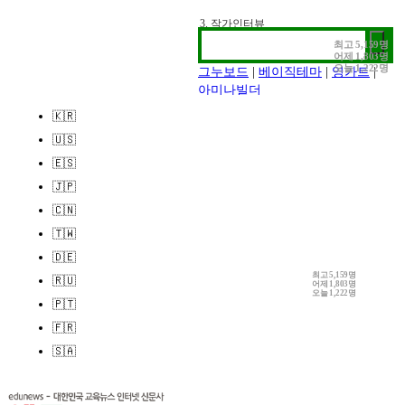
1. 추천검색어
2. 전시정보
최고
5,159명
어제
1,803명
3. 작가인터뷰
오늘
1,222명
그누보드
|
베이직테마
|
영카트
|
아미나빌더
🇰🇷
🇺🇸
🇪🇸
🇯🇵
🇨🇳
🇹🇼
🇩🇪
최고
5,159명
🇷🇺
어제
1,803명
오늘
1,222명
🇵🇹
🇫🇷
🇸🇦