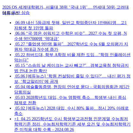
2026 QS 세계대학평가, 서울대 38위 ‘국내 1위’… 연세대 50위·고려대
61위 동반 상승
에듀뉴스
06.09
내신 5등급제 첫해, 일반고 학업중단자 1만8661명…고1
자퇴생 첫 1만명 돌파
06.06
“국·영은 쉬워지고 수학은 비슷”…2027 수능 첫 모평, N
수생 9만7000명 ‘역대급’
05.27
“졸업생 9만명 돌파”…2027학년도 수능 6월 모의평가 지
원자 역대급 N수생 증가
05.22
하버드대, 학부 A학점 비율 제한 도입…“학점 인플레이션
막는다”
05.15
“스승의 날 케이크는 교사 빼고?”…경북교육청 청탁금지
법 안내 논란 확산
05.06
[에듀뉴스] ‘학원 컨설팅비 줄일 수 있다?’… 내신 평가 정
보, ‘학교알리미’에 공개
05.04
예술활동증명, 현장의 언어로 묻다 - 국회의원회관 제5간
담회의실
05.03
2028학년도 대입, 수능 영향력 축소…학생부·내신 중심
체제로 전환
05.02
[에듀뉴스] 2028 대입, 수시 80% 돌파…정시 20% 아래로
축소
+1
04.25
2025학년도 수시 학생부교과전형 인문계열 수능최저
학력기준 정리, 수능최저학력기준 세부 요건 및 수능최저학력기
준 미적용 대학 수록 - 2024.08.26