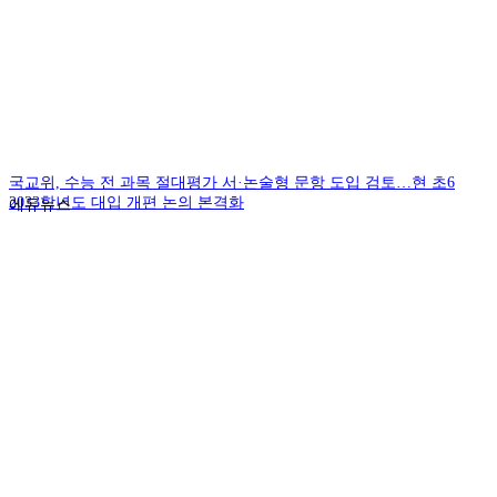
국교위, 수능 전 과목 절대평가 서·논술형 문항 도입 검토…현 초6
2033학년도 대입 개편 논의 본격화
에듀뉴스