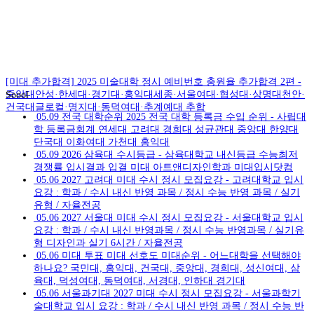
[미대 추가합격] 2025 미술대학 정시 예비번호 충원율 추가합격 2편 -
중앙대안성·한세대·경기대·홍익대세종·서울여대·협성대·상명대천안·
Soool
건국대글로컬·명지대·동덕여대·추계예대 추합
05.09
전국 대학순위 2025 전국 대학 등록금 수입 순위 - 사립대
학 등록금회계 연세대 고려대 경희대 성균관대 중앙대 한양대
단국대 이화여대 가천대 홍익대
05.09
2026 삼육대 수시등급 - 삼육대학교 내신등급 수능최저
경쟁률 입시결과 입결 미대 아트앤디자인학과 미대입시닷컴
05.06
2027 고려대 미대 수시 정시 모집요강 - 고려대학교 입시
요강 : 학과 / 수시 내신 반영 과목 / 정시 수능 반영 과목 / 실기
유형 / 자율전공
05.06
2027 서울대 미대 수시 정시 모집요강 - 서울대학교 입시
요강 : 학과 / 수시 내신 반영과목 / 정시 수능 반영과목 / 실기유
형 디자인과 실기 6시간 / 자율전공
05.06
미대 투표 미대 선호도 미대순위 - 어느대학을 선택해야
하나요? 국민대, 홍익대, 건국대, 중앙대, 경희대, 성신여대, 삼
육대, 덕성여대, 동덕여대, 서경대, 인하대 경기대
05.06
서울과기대 2027 미대 수시 정시 모집요강 - 서울과학기
술대학교 입시 요강 : 학과 / 수시 내신 반영 과목 / 정시 수능 반