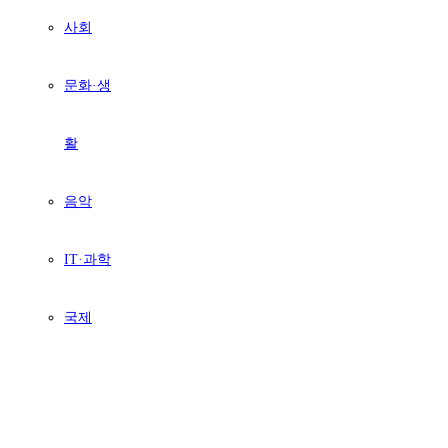
사회
문화·생
활
음악
IT·과학
국제