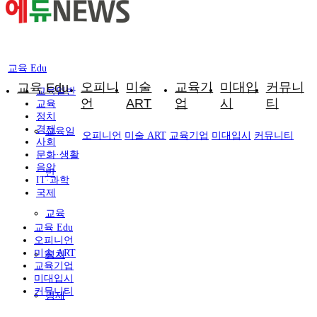
교육 Edu
오피니
미술
교육기
미대입
커뮤니
교육 Edu
교육일반
언
ART
업
시
티
교육
정치
경제
교육일
오피니언
미술 ART
교육기업
미대입시
커뮤니티
사회
문화·생활
음악
반
IT·과학
국제
교육
교육 Edu
오피니언
미술 ART
정치
교육기업
미대입시
커뮤니티
경제