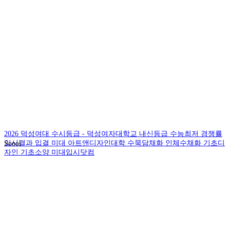
2026 덕성여대 수시등급 - 덕성여자대학교 내신등급 수능최저 경쟁률
입시결과 입결 미대 아트앤디자인대학 수묵담채화 인체수채화 기초디
Soool
자인 기초소양 미대입시닷컴