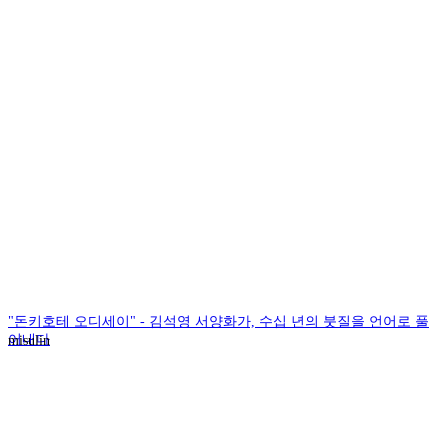
"돈키호테 오디세이" - 김석영 서양화가, 수십 년의 붓질을 언어로 풀
어내다
misulin