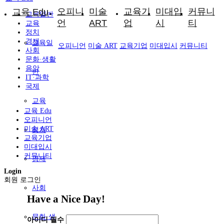
오피니
미술
교육기
미대입
커뮤니
교육 Edu
교육일반
언
ART
업
시
티
교육
정치
경제
교육일
오피니언
미술 ART
교육기업
미대입시
커뮤니티
사회
문화·생활
음악
반
IT·과학
국제
교육
교육 Edu
오피니언
미술 ART
정치
교육기업
미대입시
커뮤니티
경제
Login
회원 로그인
사회
Have a Nice Day!
문화·생
아이디
필수