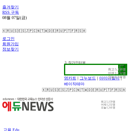
즐겨찾기
RSS 구독
08월 07일(금)
🇰🇷
🇺🇸
🇪🇸
🇯🇵
🇨🇳
🇹🇼
🇩🇪
🇷🇺
🇵🇹
🇫🇷
🇸🇦
로그인
회원가입
정보찾기
1. 추천검색어
2. 전시정보
3. 작가인터뷰
최고
5,159명
어제
1,232명
오늘
1,341명
영카트
|
그누보드
|
아미나빌더
|
베이직테마
🇰🇷
🇺🇸
🇪🇸
🇯🇵
🇨🇳
🇹🇼
🇩🇪
🇷🇺
🇵🇹
🇫🇷
🇸🇦
최고
5,159명
어제
1,232명
오늘
1,341명
교육 Edu