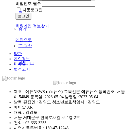
비밀번호
필수
자동로그인
활
로그인
회원가입
정보찾기
음악
메인으로
IT·과학
약관
개인정보
국제
이메일거부
법적고지
제호 : 에듀NEWS (edu뉴스) 교육신문 에듀뉴스 등록번호: 서울
아 54849 등록일: 2023-05-04 발행일 :2023-05-04
발행·편집인 : 김영도 청소년보호책임자 : 김영도
에이알 AR
대표 : 김영도
서울 서대문구 연희로33길 34 1층 2호
전화 :
02-333-3255
사업자등록번호 :
130-47-12248