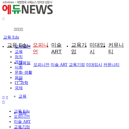
교육 Edu
오피니
미술
교육기
미대입
커뮤니
교육 Edu
교육일반
언
ART
업
시
티
교육
정치
경제
교육일
오피니언
미술 ART
교육기업
미대입시
커뮤니티
사회
문화·생활
음악
반
IT·과학
국제
교육
교육 Edu
정치
오피니언
미술 ART
교육기업