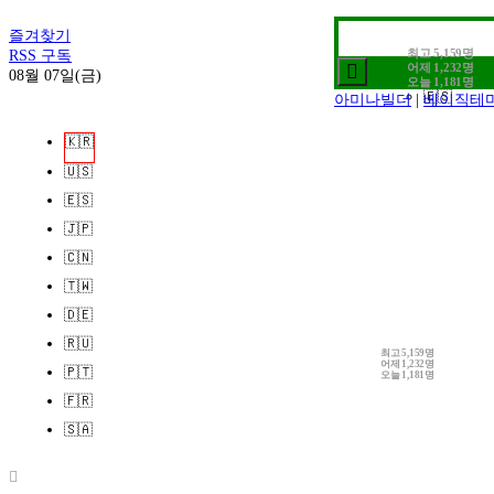
2. 전시정보
3. 작가인터뷰
즐겨찾기
🇰🇷
최고
5,159명
RSS 구독
🇺🇸
어제
1,232명
08월 07일(금)
오늘
1,181명
🇪🇸
아미나빌더
|
베이직테
|
그누보드
🇯🇵
🇰🇷
🇨🇳
🇺🇸
🇹🇼
🇪🇸
🇩🇪
🇯🇵
🇷🇺
🇨🇳
🇵🇹
🇹🇼
🇫🇷
🇩🇪
🇸🇦
🇷🇺
최고
5,159명
로그인
어제
1,232명
🇵🇹
오늘
1,181명
회원가입
🇫🇷
정보찾기
🇸🇦