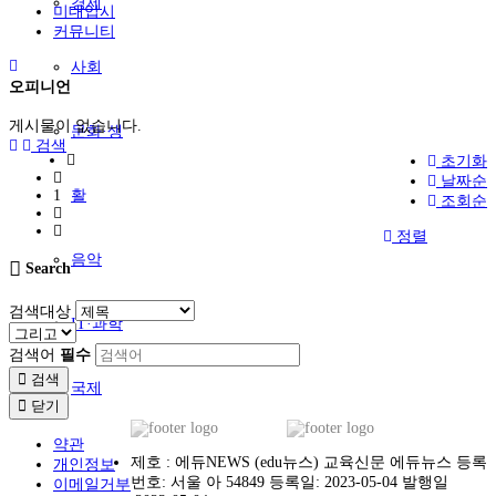
경제
미대입시
커뮤니티
사회
오피니언
게시물이 없습니다.
문화·생
검색
초기화
날짜순
1
활
조회순
정렬
음악
Search
검색대상
IT·과학
검색어
필수
검색
국제
닫기
약관
제호 : 에듀NEWS (edu뉴스) 교육신문 에듀뉴스 등록
개인정보
번호: 서울 아 54849 등록일: 2023-05-04 발행일
이메일거부