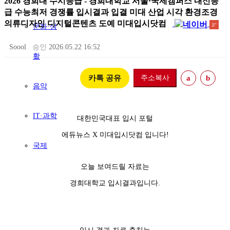
2026 경희대 수시등급 - 경희대학교 서울·국제캠퍼스 내신등
급 수능최저 경쟁률 입시결과 입결 미대 산업 시각 환경조경
의류디자인 디지털콘텐츠 도예 미대입시닷컴
문화·생
Soool
승인
2026.05.22 16:52
활
카톡 공유
주소복사
a
b
음악
IT·과학
대한민국대표 입시 포털
에듀뉴스 X 미대입시닷컴 입니다!
국제
오늘 보여드릴 자료는
경희대학교 입시결과입니다.