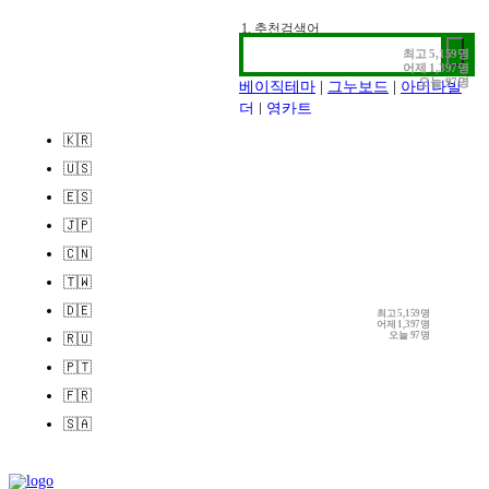
1. 추천검색어
2. 전시정보
최고
5,159명
어제
1,397명
3. 작가인터뷰
오늘
97명
베이직테마
|
그누보드
|
아미나빌
더
|
영카트
🇰🇷
🇺🇸
🇪🇸
🇯🇵
🇨🇳
🇹🇼
🇩🇪
최고
5,159명
어제
1,397명
오늘
97명
🇷🇺
🇵🇹
🇫🇷
🇸🇦