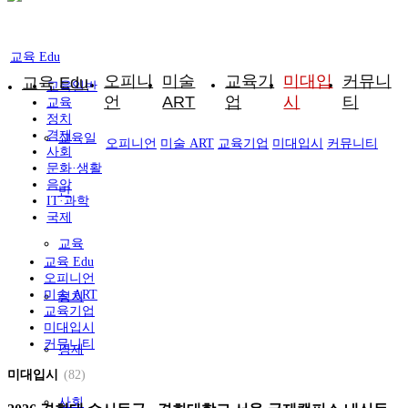
교육 Edu
오피니
미술
교육기
미대입
커뮤니
교육 Edu
교육일반
언
ART
업
시
티
교육
정치
경제
교육일
오피니언
미술 ART
교육기업
미대입시
커뮤니티
사회
문화·생활
음악
반
IT·과학
국제
교육
교육 Edu
오피니언
미술 ART
정치
교육기업
미대입시
커뮤니티
경제
미대입시
(82)
사회