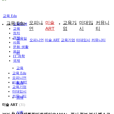
교육 Edu
오피니
미술
교육기
미대입
커뮤니
교육 Edu
교육일반
언
ART
업
시
티
교육
정치
경제
교육일
오피니언
미술 ART
교육기업
미대입시
커뮤니티
사회
문화·생활
음악
반
IT·과학
국제
교육
교육 Edu
오피니언
미술 ART
정치
교육기업
미대입시
커뮤니티
경제
미술 ART
(31)
사회