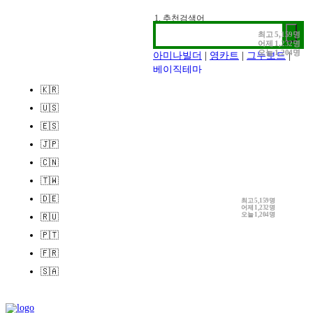
1. 추천검색어
2. 전시정보
최고
5,159명
어제
1,232명
3. 작가인터뷰
오늘
1,204명
아미나빌더
|
영카트
|
그누보드
|
베이직테마
🇰🇷
🇺🇸
🇪🇸
🇯🇵
🇨🇳
🇹🇼
🇩🇪
최고
5,159명
어제
1,232명
오늘
1,204명
🇷🇺
🇵🇹
🇫🇷
🇸🇦