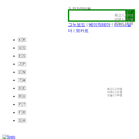
2. 전시정보
3. 작가인터뷰
최고
5,159명
어제
1,232명
오늘
1,194명
그누보드
|
베이직테마
|
아미나빌
더
|
영카트
🇰🇷
🇺🇸
🇪🇸
🇯🇵
🇨🇳
🇹🇼
🇩🇪
최고
5,159명
어제
1,232명
오늘
1,194명
🇷🇺
🇵🇹
🇫🇷
🇸🇦