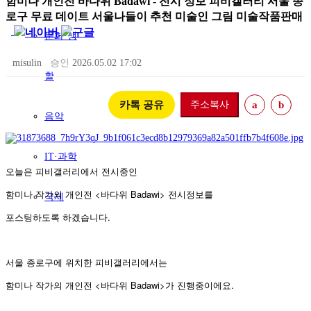
함미나 개인전 바다위 Badawi - 전시 정보 피비갤러리 서울 종
로구 무료 데이트 서울나들이 추천 미술인 그림 미술작품판매
문화·생
misulin
승인
2026.05.02 17:02
활
카톡 공유
주소복사
a
b
음악
IT·과학
오늘은 피비갤러리에서 전시중인
함미나 작가의 개인전 <바다위 Badawi> 전시정보를
국제
포스팅하도록 하겠습니다.
서울 종로구에 위치한 피비갤러리에서는
함미나 작가의 개인전 <바다위 Badawi>가 진행중이에요.