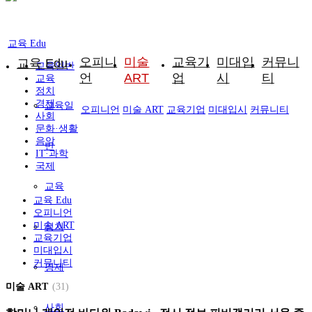
교육 Edu
오피니
미술
교육기
미대입
커뮤니
교육 Edu
교육일반
언
ART
업
시
티
교육
정치
경제
교육일
오피니언
미술 ART
교육기업
미대입시
커뮤니티
사회
문화·생활
음악
반
IT·과학
국제
교육
교육 Edu
오피니언
미술 ART
정치
교육기업
미대입시
커뮤니티
경제
미술 ART
(31)
사회