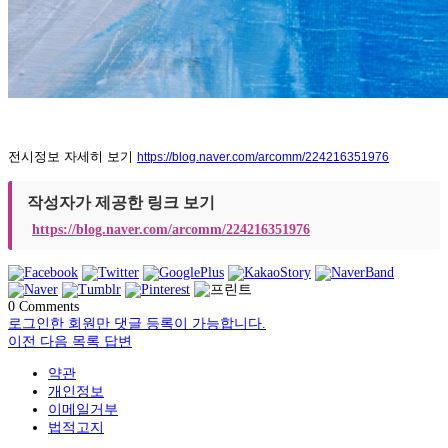
전시정보
자세히
보기
https://blog.naver.com/arcomm/224216351976
작성자가 제공한 링크 보기
https://blog.naver.com/arcomm/224216351976
0
Comments
로그인한 회원만 댓글 등록이 가능합니다.
이전
다음
목록
답변
약관
개인정보
이메일거부
법적고지