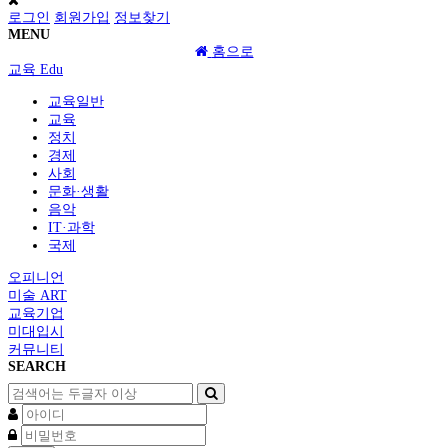
로그인
회원가입
정보찾기
MENU
홈으로
교육 Edu
교육일반
교육
정치
경제
사회
문화·생활
음악
IT·과학
국제
오피니언
미술 ART
교육기업
미대입시
커뮤니티
SEARCH