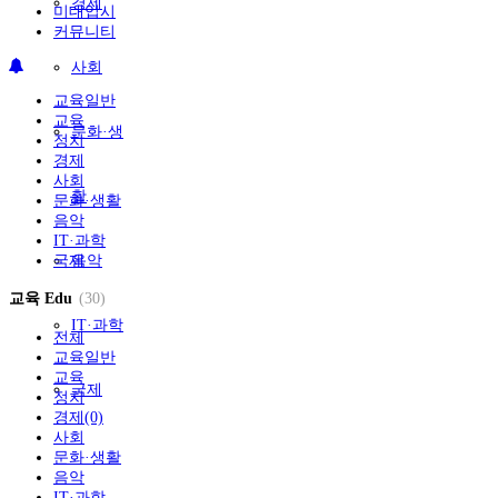
경제
미대입시
커뮤니티
사회
교육일반
교육
문화·생
정치
경제
사회
활
문화·생활
음악
IT·과학
국제
음악
교육 Edu
(30)
IT·과학
전체
교육일반
교육
국제
정치
경제(0)
사회
문화·생활
음악
IT·과학