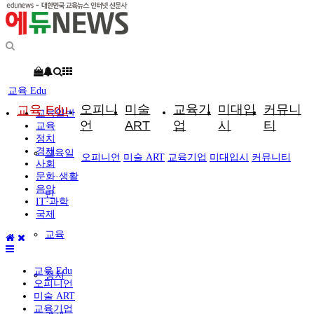
교육 Edu
오피니
미술
교육기
미대입
커뮤니
교육 Edu
교육일반
언
ART
업
시
티
교육
정치
경제
교육일
오피니언
미술 ART
교육기업
미대입시
커뮤니티
사회
문화·생활
음악
반
IT·과학
국제
교육
교육 Edu
정치
오피니언
미술 ART
교육기업