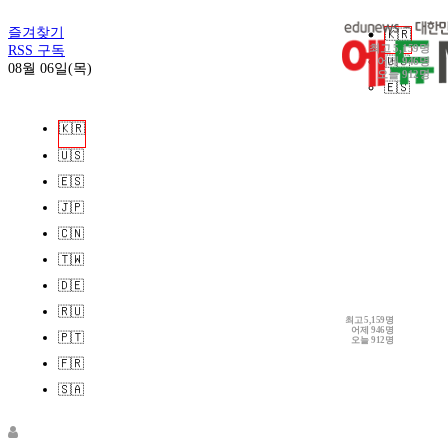
즐겨찾기
🇰🇷
최고
5,159명
RSS 구독
🇺🇸
어제
946명
08월 06일(목)
오늘
912명
🇪🇸
🇯🇵
🇰🇷
🇨🇳
🇺🇸
🇹🇼
🇪🇸
🇩🇪
🇯🇵
🇷🇺
🇨🇳
🇵🇹
🇹🇼
🇫🇷
🇩🇪
🇸🇦
🇷🇺
최고
5,159명
로그인
어제
946명
🇵🇹
오늘
912명
회원가입
🇫🇷
정보찾기
🇸🇦