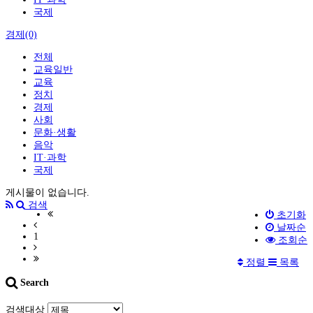
국제
경제(0)
전체
교육일반
교육
정치
경제
사회
문화·생활
음악
IT·과학
국제
게시물이 없습니다.
검색
초기화
날짜순
1
조회순
정렬
목록
Search
검색대상